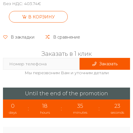
Без НДС:
403.74€
В КОРЗИНУ
В закладки
В сравнение
Заказать в 1 клик
Заказать
Мы перезвоним Вам и уточним детали
Until the end of the promotion
0
18
35
23
:
:
:
days
hours
minutes
seconds