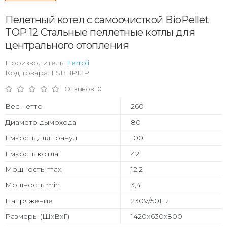
Пелетный котел с самоочисткой BioPellet
TOP 12 Стальные пеллетные котлы для
центрального отопления
Производитель:
Ferroli
Код товара: LSBBP12P
Отзывов: 0
Вес нетто
260
Диаметр дымохода
80
Емкость для гранул
100
Емкость котла
42
Мощность max
12,2
Мощность min
3,4
Напряжение
230V/50Hz
Размеры (ШхВхГ)
1420x630x800