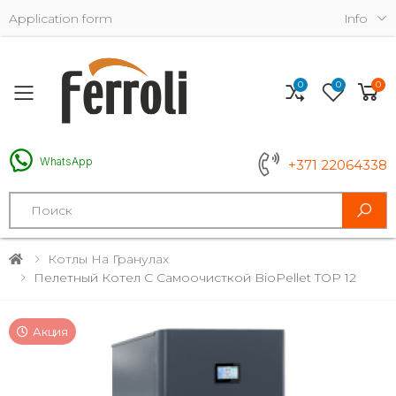
Application form
Info
0
0
0
Toggle mobile menu
WhatsApp
+371 22064338
Search
Котлы На Гранулах
Пелетный Котел С Самоочисткой BioPellet TOP 12
Акция