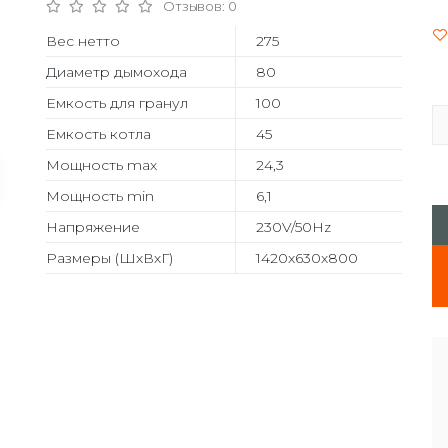
Отзывов: 0
Вес нетто
275
Диаметр дымохода
80
Емкость для гранул
100
Емкость котла
45
Мощность max
24,3
Мощность min
6,1
Напряжение
230V/50Hz
Размеры (ШхВхГ)
1420x630x800