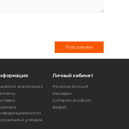
Post a review
нформация
Личный кабинет
estions and Answers
Personal Account
онтакты
Закладки
оставка
Compare products
олитика
Basket
онфиденциальности
оложения и условия