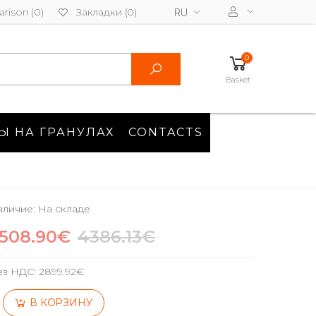
rison (0)
Закладки (0)
RU
0
Basket
Ы НА ГРАНУЛАХ
CONTACTS
личие: На складе
508.90€
4386.13€
ез НДС:
2899.92€
В КОРЗИНУ