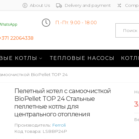
About Us
Delivery and payment
Compa
П.-Пт. 9.00 - 18.00
WhatsApp
Search
+371 22064338
ВЫЕ КОТЛЫ
ТЕПЛОВЫЕ НАСОСЫ
КОТЛ
амоочисткой BioPellet TOP 24
Пелетный котел с самоочисткой
На
BioPellet TOP 24 Стальные
3
пеллетные котлы для
центрального отопления
Б
Производитель:
Ferroli
Код товара: LSBBP24P