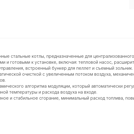
анные стальные котлы, предназначенные для централизованног
и и готовыми к установке, включая: тепловой насос, расширит
правления, встроенный бункер для пеллет и съемный зольник.
атической очисткой с увеличенным потоком воздуха, механиче
ов.
мического алгоритма модуляции, который автоматически регу
нной температуры и расхода воздуха на входе.
ное и стабильное сгорание, минимальный расход топлива, пов