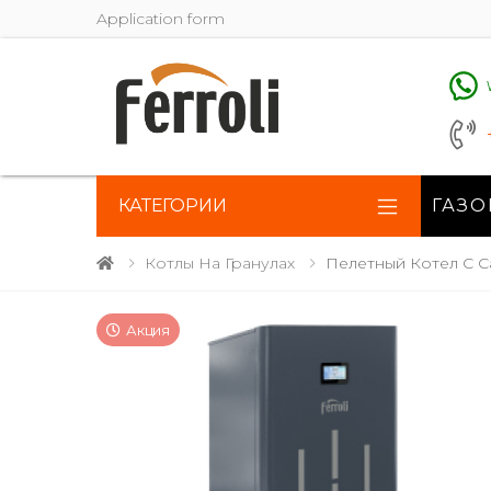
Application form
КАТЕГОРИИ
ГАЗО
Котлы На Гранулах
Пелетный Котел С С
Акция