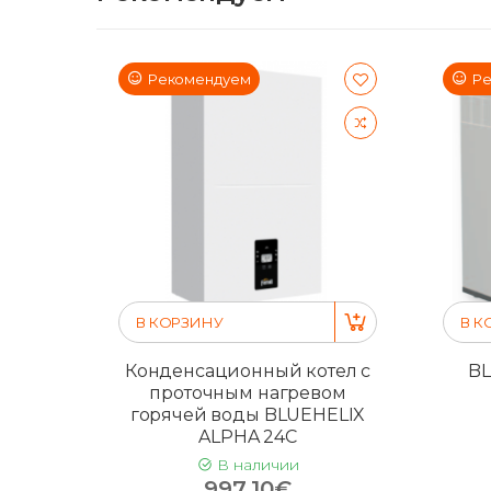
Рекомендуем
Ре
В КОРЗИНУ
В К
Конденсационный котел с
BL
проточным нагревом
горячей воды BLUEHELIX
ALPHA 24C
В наличии
997.10€