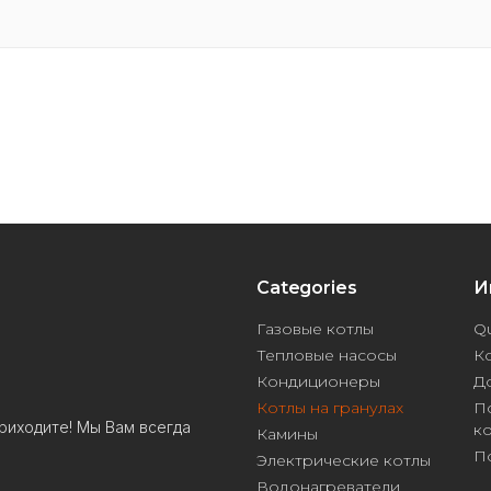
Categories
И
Газовые котлы
Qu
Тепловые насосы
К
Кондиционеры
Д
Котлы на гранулах
П
риходите! Мы Вам всегда
к
Камины
П
Электрические котлы
Водонагреватели