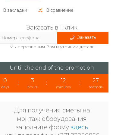
В закладки
В сравнение
Заказать в 1 клик
Заказать
Мы перезвоним Вам и уточним детали
Until the end of the promotion
0
3
12
26
:
:
:
days
hours
minutes
seconds
Для получения сметы на
монтаж оборудования
заполните форму
здесь