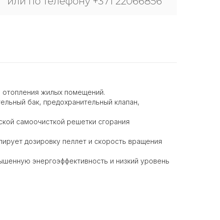
или по телефону +371 22066856
о отопления жилых помещений.
ельный бак, предохранительный клапан,
ской самоочисткой решетки сгорания
лирует дозировку пеллет и скорость вращения
ышенную энергоэффективность и низкий уровень