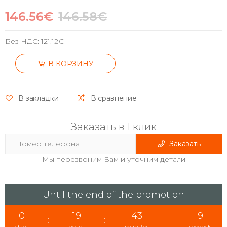
146.56€
146.58€
Без НДС:
121.12€
В КОРЗИНУ
В закладки
В сравнение
Заказать в 1 клик
Заказать
Мы перезвоним Вам и уточним детали
Until the end of the promotion
0
19
43
8
:
:
:
days
hours
minutes
seconds