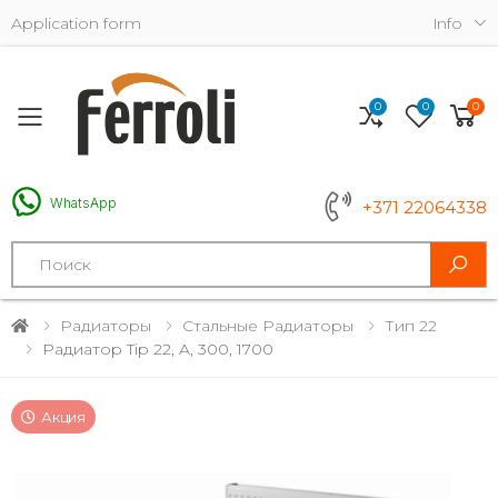
Application form
Info
0
0
0
Toggle mobile menu
WhatsApp
+371 22064338
Search
Радиаторы
Стальные Радиаторы
Тип 22
Радиатор Tip 22, A, 300, 1700
Акция