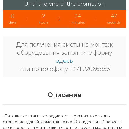
Until the end of the promotion
0
2
24
47
:
:
:
days
hours
minutes
seconds
Для получения сметы на монтаж
оборудования заполните форму
здесь
или по телефону +371 22066856
Описание
-Панельные стальные радиаторы предназначены для
отопления зданий, домов, квартир. Это идеальный вариант
радиаторов для установки в частных домах и малоэтажных