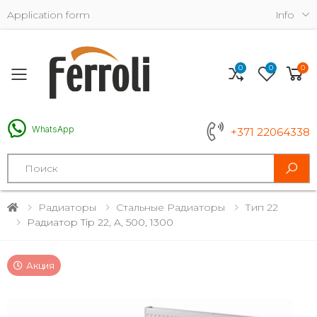
Application form
Info
0
0
0
Toggle mobile menu
WhatsApp
+371 22064338
Search
Радиаторы
Стальные Радиаторы
Тип 22
Радиатор Tip 22, A, 500, 1300
Акция