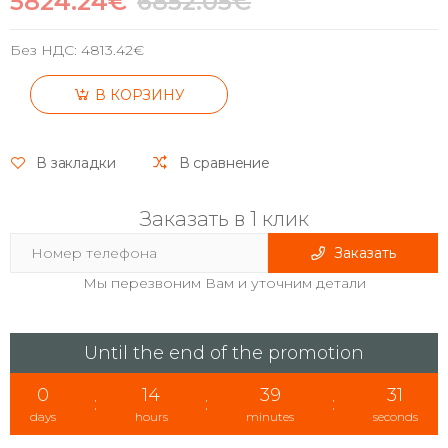
5824.24€
6852.05€
Без НДС:
4813.42€
В КОРЗИНУ
В закладки
В сравнение
Заказать в 1 клик
Заказать
Мы перезвоним Вам и уточним детали
Until the end of the promotion
0
14
39
30
:
:
:
days
hours
minutes
seconds