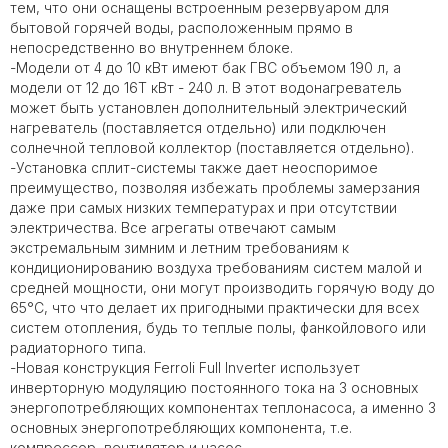
тем, что они оснащены встроенным резервуаром для
бытовой горячей воды, расположенным прямо в
непосредственно во внутреннем блоке.
-Модели от 4 до 10 кВт имеют бак ГВС объемом 190 л, а
модели от 12 до 16T кВт - 240 л. В этот водонагреватель
может быть установлен дополнительный электрический
нагреватель (поставляется отдельно) или подключен
солнечной тепловой коллектор (поставляется отдельно).
-Установка сплит-системы также дает неоспоримое
преимущество, позволяя избежать проблемы замерзания
даже при самых низких температурах и при отсутствии
электричества. Все агрегаты отвечают самым
экстремальным зимним и летним требованиям к
кондиционированию воздуха требованиям систем малой и
средней мощности, они могут производить горячую воду до
65°C, что что делает их пригодными практически для всех
систем отопления, будь то теплые полы, фанкойлового или
радиаторного типа.
-Новая конструкция Ferroli Full Inverter использует
инверторную модуляцию постоянного тока на 3 основных
энергопотребляющих компонентах теплонасоса, а именно 3
основных энергопотребляющих компонента, т.е.
компрессор, вентилятор и насос.