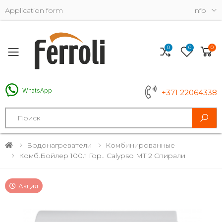
Application form
Info
0
0
0
Toggle mobile menu
WhatsApp
+371 22064338
Search
Водонагреватели
Комбинированные
Комб.бойлер 100л Гор.. Calypso MT 2 Спирали
Акция