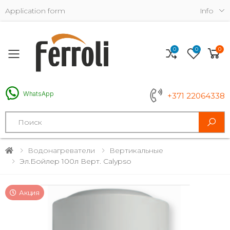
Application form
Info
0
0
0
Toggle mobile menu
WhatsApp
+371 22064338
Search
Водонагреватели
Вертикальные
Эл.бойлер 100л Верт. Calypso
Акция