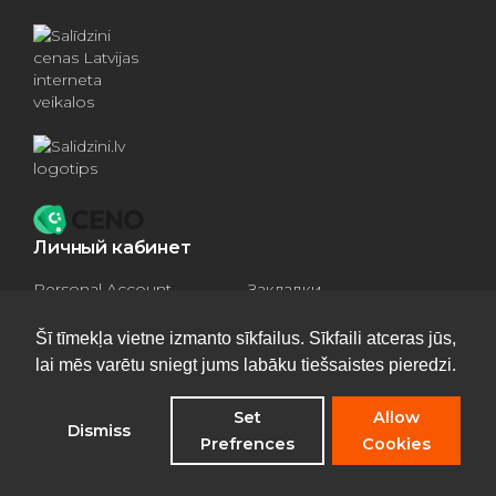
Личный кабинет
Personal Account
Закладки
Compare products
Basket
Šī tīmekļa vietne izmanto sīkfailus. Sīkfaili atceras jūs,
lai mēs varētu sniegt jums labāku tiešsaistes pieredzi.
Set
Allow
Dismiss
Privacy Policy
Prefrences
Cookies
©
Отопительные котлы
2026 - All rights reserved
Опрос