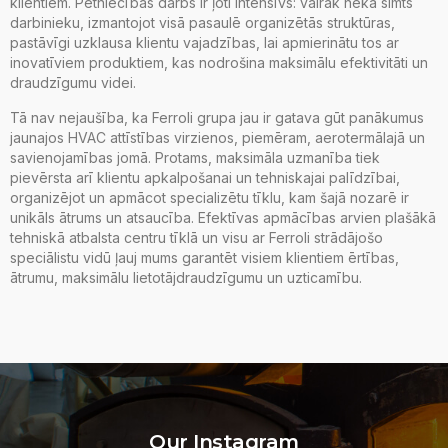
klientiem. Pētniecības darbs ir ļoti intensīvs: vairāk nekā simts
darbinieku, izmantojot visā pasaulē organizētās struktūras,
pastāvīgi uzklausa klientu vajadzības, lai apmierinātu tos ar
inovatīviem produktiem, kas nodrošina maksimālu efektivitāti un
draudzīgumu videi.
Tā nav nejaušība, ka Ferroli grupa jau ir gatava gūt panākumus
jaunajos HVAC attīstības virzienos, piemēram, aerotermālajā un
savienojamības jomā. Protams, maksimāla uzmanība tiek
pievērsta arī klientu apkalpošanai un tehniskajai palīdzībai,
organizējot un apmācot specializētu tīklu, kam šajā nozarē ir
unikāls ātrums un atsaucība. Efektīvas apmācības arvien plašākā
tehniskā atbalsta centru tīklā un visu ar Ferroli strādājošo
speciālistu vidū ļauj mums garantēt visiem klientiem ērtības,
ātrumu, maksimālu lietotājdraudzīgumu un uzticamību.
Our Instagram