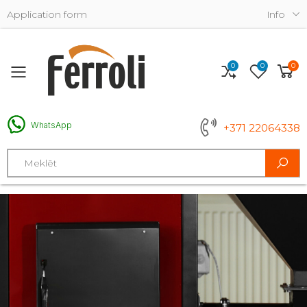
Application form
Info
0
0
0
Toggle mobile menu
WhatsApp
+371 22064338
Search