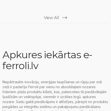
View All
Apkures iekārtas e-
ferroli.lv
Nepārtraukts inovāciju, enerģijas taupīšanas un rūpju par vidi
ceļš ir padarījis Ferroli par vienu no absolūtajiem nozares
līderiem: plašs produktu klāsts, kas, pateicoties tā piedāvātajām
īpašībām un veiktspējai, vienmēr ir izcēlies tirgū. apkures
nozare. Gadu gaitā piedāvājums ir attīstījies, pārejot no produktu
piegādes uz integrētu sistēmu un pakalpojumu piedāvāšanu