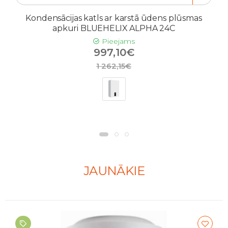
Kondensācijas katls ar karstā ūdens plūsmas
apkuri BLUEHELIX ALPHA 24C
Pieejams
997,10€
1 262,15€
JAUNĀKIE