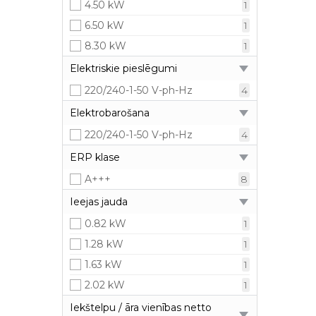
4.50 kW
1
6.50 kW
1
8.30 kW
1
Elektriskie pieslēgumi
220/240-1-50 V-ph-Hz
4
Elektrobarošana
220/240-1-50 V-ph-Hz
4
ERP klase
A+++
8
Ieejas jauda
0.82 kW
1
1.28 kW
1
1.63 kW
1
2.02 kW
1
Iekštelpu / āra vienības netto