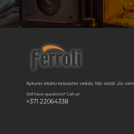
Apkures iekārtu tiešsaistes veikals. Nāc iekšā! Jūs vienm
Still have questions? Call us!
+371 22064338