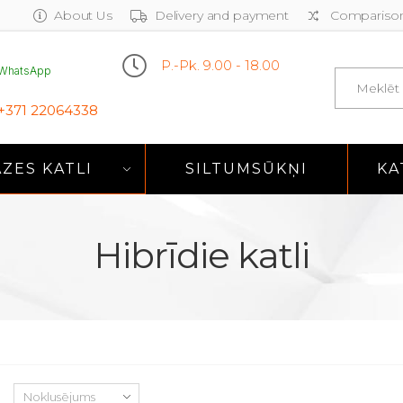
About Us
Delivery and payment
Comparison
P.-Pk. 9.00 - 18.00
WhatsApp
Search
+371 22064338
ZES KATLI
SILTUMSŪKŅI
KA
Hibrīdie katli