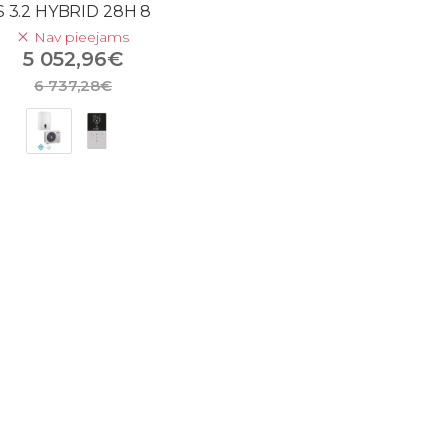
S 3.2 HYBRID 28H 8
Nav pieejams
5 052,96€
6 737,28€