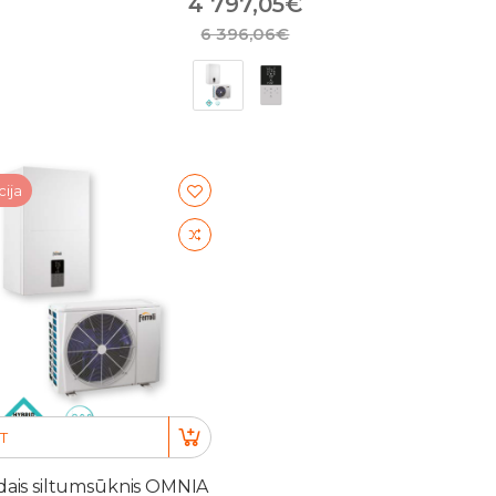
4 797,05€
6 396,06€
cija
T
dais siltumsūknis OMNIA