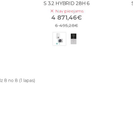
S 3.2 HYBRID 28H 6
Nav pieejams
4 871,46€
6 495,28€
dz 8 no 8 (1 lapas)