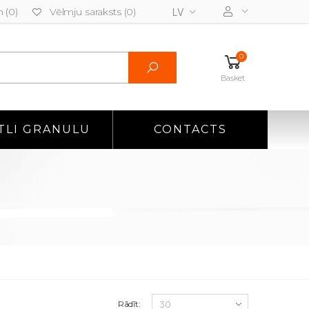
 (0)
Vēlmju saraksts (0)
LV
0
Basket
TLI GRANULU
CONTACTS
Rādīt: