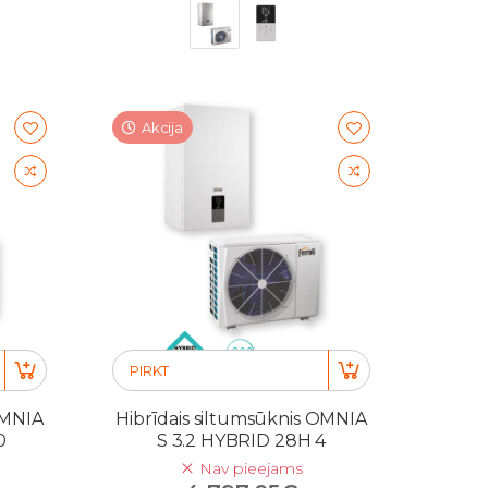
Akcija
PIRKT
OMNIA
Hibrīdais siltumsūknis OMNIA
0
S 3.2 HYBRID 28H 4
Nav pieejams