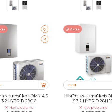
cija
Akcija
KT
PIRKT
īda siltumsūknis OMNIA S
Hibrīdais siltumsūknis 
3.2 HYBRID 28C 6
S 3.2 HYBRID 28H 1
Nav pieejams
Nav pieejams