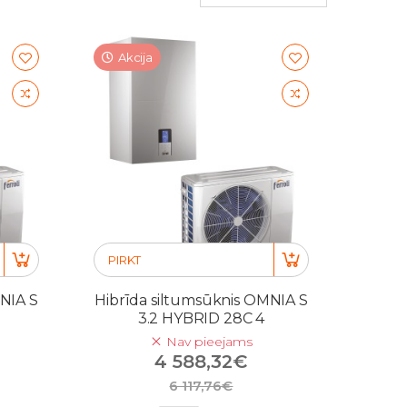
Akcija
PIRKT
NIA S
Hibrīda siltumsūknis OMNIA S
3.2 HYBRID 28C 4
Nav pieejams
4 588,32€
6 117,76€