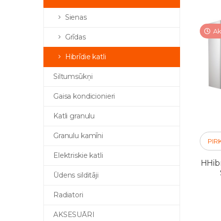
Sienas
Ak
Grīdas
Hibrīdie katli
Siltumsūkņi
Gaisa kondicionieri
Katli granulu
Granulu kamīni
PIR
Elektriskie katli
HHib
Ūdens silditāji
Radiatori
AKSESUĀRI