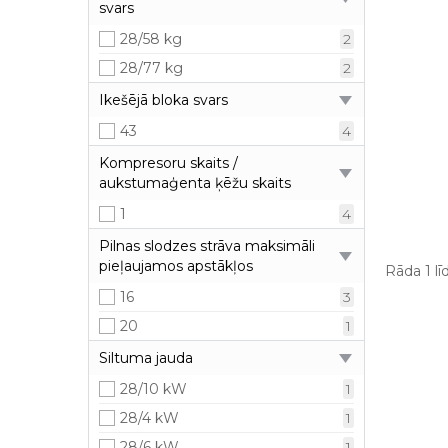
svars
28/58 kg
2
28/77 kg
2
Ikešējā bloka svars
43
4
Kompresoru skaits /
aukstumaģenta ķēžu skaits
1
4
Pilnas slodzes strāva maksimāli
pieļaujamos apstākļos
Rāda 1 lī
16
3
20
1
Siltuma jauda
28/10 kW
1
28/4 kW
1
28/6 kW
1