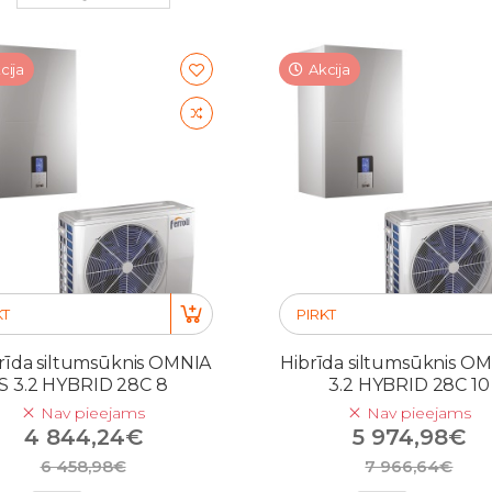
cija
Akcija
KT
PIRKT
rīda siltumsūknis OMNIA
Hibrīda siltumsūknis OM
S 3.2 HYBRID 28C 8
3.2 HYBRID 28C 10
Nav pieejams
Nav pieejams
4 844,24€
5 974,98€
6 458,98€
7 966,64€