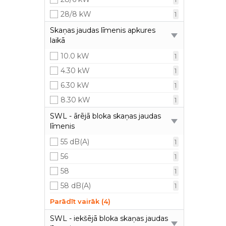
28/8 kW
1
Skaņas jaudas līmenis apkures
laikā
10.0 kW
1
4.30 kW
1
6.30 kW
1
8.30 kW
1
SWL - ārējā bloka skaņas jaudas
līmenis
55 dB(A)
1
56
1
58
1
58 dB(A)
1
59
1
Parādīt vairāk (4)
59 dB(A)
1
SWL - iekšējā bloka skaņas jaudas