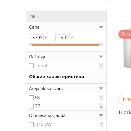
Filtrs
Cena
Ak
€
–
€
Ražotāji
Ferroli
8
Общие характеристики
Ārējā bloka svars
58
2
PIR
77
2
Hibr
Dzesēšanas jauda
10.0 kW
1