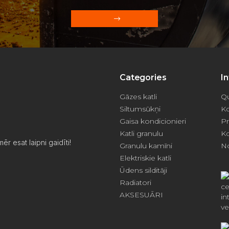
Categories
I
Gāzes katli
Qu
Siltumsūkņi
Ko
Gaisa kondicionieri
Pr
Katli granulu
Ko
ēr esat laipni gaidīti!
Granulu kamīni
No
Elektriskie katli
Ūdens silditāji
Radiatori
AKSESUĀRI