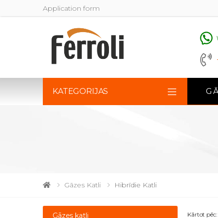
Application form
KATEGORIJAS
GĀ
Gāzes Katli
Hibrīdie Katli
Kārtot pēc:
Gāzes katli