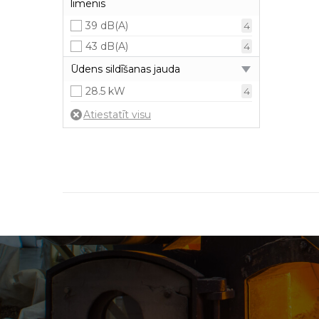
līmenis
60
1
60 dB(A)
39 dB(A)
4
1
43 dB(A)
4
Ūdens sildīšanas jauda
28.5 kW
4