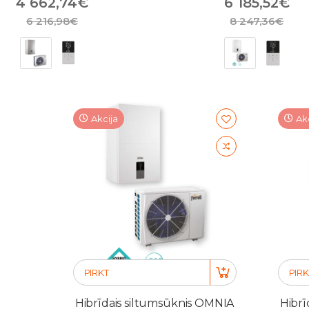
4 662,74€
6 185,52€
6 216,98€
8 247,36€
Akcija
Ak
PIRKT
PIRK
Hibrīdais siltumsūknis OMNIA
Hibrī