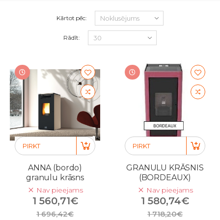
Kārtot pēc:
Rādīt:
PIRKT
PIRKT
ANNA (bordo)
GRANULU KRĀSNIS
granulu krāsns
(BORDEAUX)
Nav pieejams
Nav pieejams
1 560,71€
1 580,74€
1 696,42€
1 718,20€