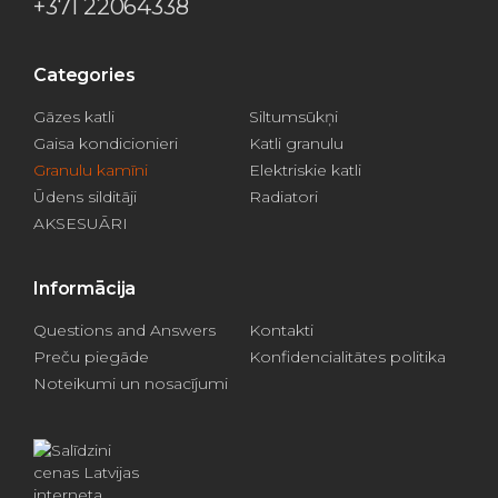
+371 22064338
Categories
Gāzes katli
Siltumsūkņi
Gaisa kondicionieri
Katli granulu
Granulu kamīni
Elektriskie katli
Ūdens silditāji
Radiatori
AKSESUĀRI
Informācija
Questions and Answers
Kontakti
Preču piegāde
Konfidencialitātes politika
Noteikumi un nosacījumi