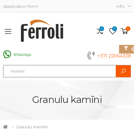
Application form
Info
0
0
0
Toggle mobile menu
WhatsApp
+371 22064338
Search
Granulu kamīni
Granulu Kamīni