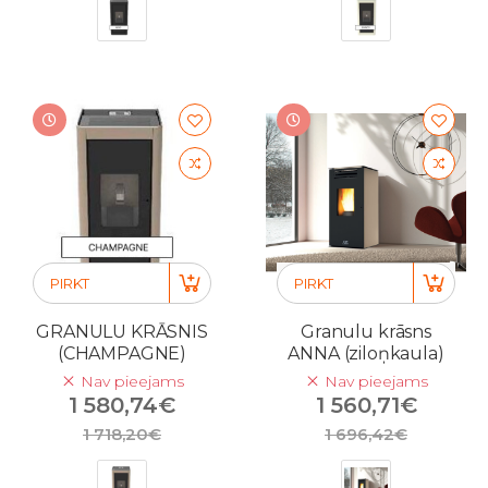
PIRKT
PIRKT
GRANULU KRĀSNIS
Granulu krāsns
(CHAMPAGNE)
ANNA (ziloņkaula)
Nav pieejams
Nav pieejams
1 580,74€
1 560,71€
1 718,20€
1 696,42€