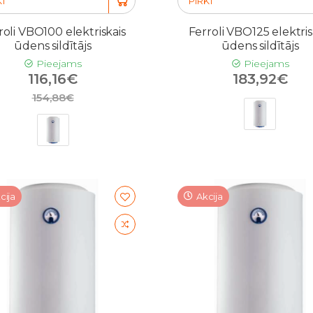
KT
PIRKT
roli VBO100 elektriskais
Ferroli VBO125 elektris
ūdens sildītājs
ūdens sildītājs
Pieejams
Pieejams
116,16€
183,92€
154,88€
cija
Akcija