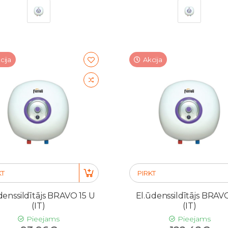
cija
Akcija
KT
PIRKT
denssildītājs BRAVO 15 U
El.ūdenssildītājs BRAV
(IT)
(IT)
Pieejams
Pieejams