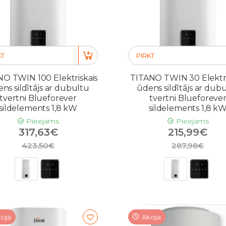
KT
PIRKT
O TWIN 100 Elektriskais
TITANO TWIN 30 Elektri
ns sildītājs ar dubultu
ūdens sildītājs ar dub
tvertni Blueforever
tvertni Blueforeve
sildelements 1,8 kW
sildelements 1,8 k
Pieejams
Pieejams
317,63€
215,99€
423,50€
287,98€
cija
Akcija