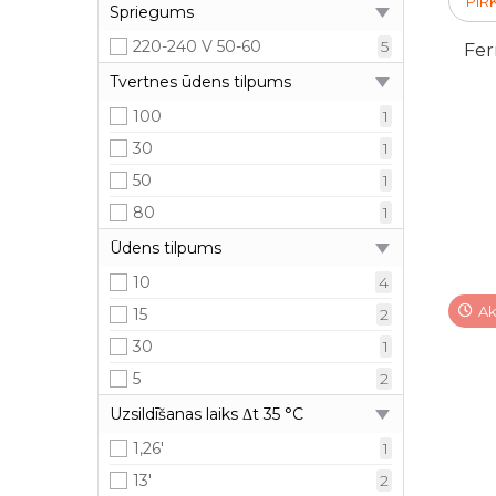
PIR
Spriegums
34,5
1
220-240 V 50-60
5
Fer
6,5
4
Tvertnes ūdens tilpums
7,8
4
100
1
30
1
50
1
80
1
Ūdens tilpums
10
4
Ak
15
2
30
1
5
2
Uzsildīšanas laiks Δt 35 °C
1,26'
1
13'
2