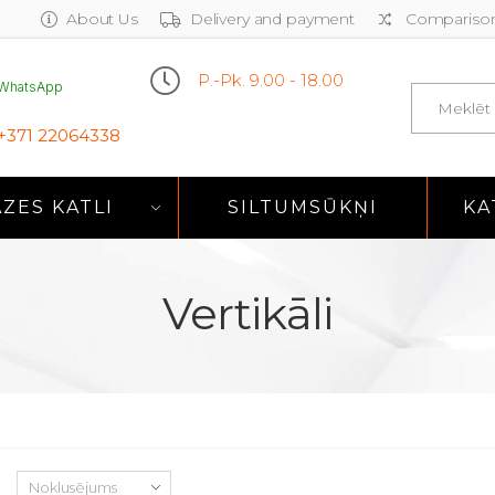
About Us
Delivery and payment
Comparison
P.-Pk. 9.00 - 18.00
WhatsApp
Search
+371 22064338
ZES KATLI
SILTUMSŪKŅI
KA
Vertikāli