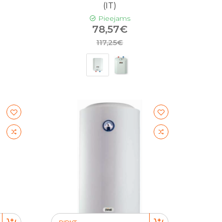
(IT)
Pieejams
78,57€
117,25€