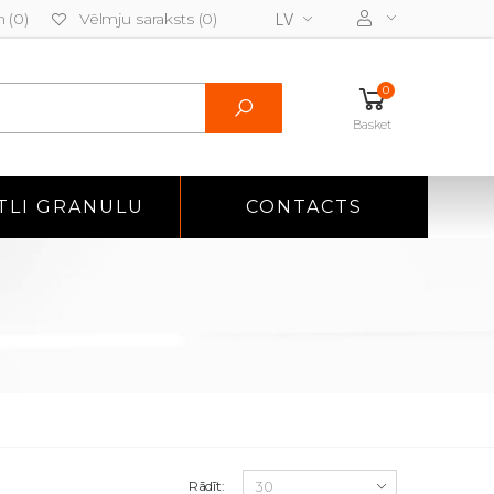
 (0)
Vēlmju saraksts (0)
LV
0
Basket
TLI GRANULU
CONTACTS
Rādīt: