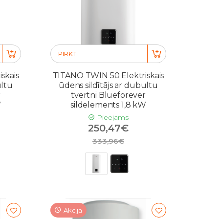
PIRKT
skais
TITANO TWIN 50 Elektriskais
ultu
ūdens sildītājs ar dubultu
r
tvertni Blueforever
W
sildelements 1,8 kW
Pieejams
250,47€
333,96€
Akcija