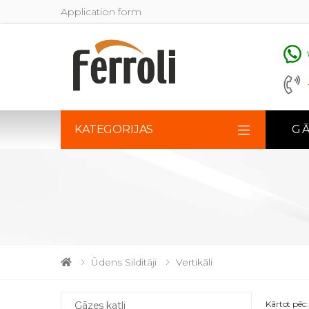
Application form
KATEGORIJAS
GĀ
Ūdens Silditāji
Vertikāli
Kārtot pēc:
Gāzes katli