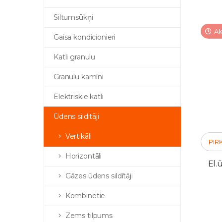
Siltumsūkņi
Ak
Gaisa kondicionieri
Katli granulu
Granulu kamīni
Elektriskie katli
Ūdens silditāji
Vertikāli
PIR
Horizontāli
El.
Gāzes ūdens sildītāji
Kombinētie
Zems tilpums