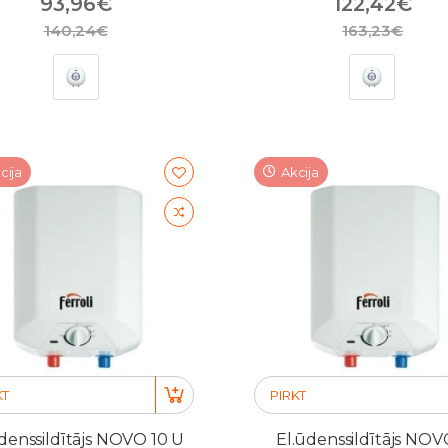
93,96€
122,42€
140,24€
163,23€
cija
Akcija
KT
PIRKT
denssildītājs NOVO 10 U
El.ūdenssildītājs NOV