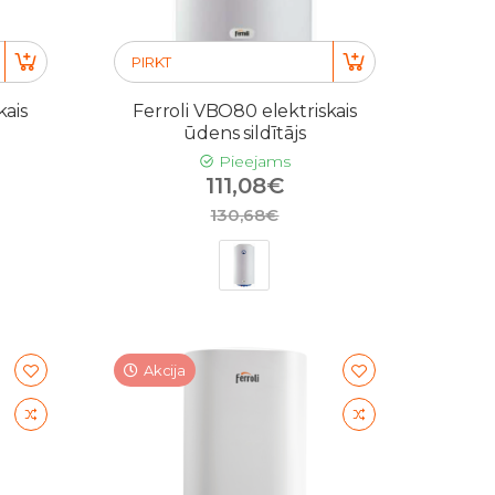
PIRKT
kais
Ferroli VBO80 elektriskais
ūdens sildītājs
Pieejams
111,08€
130,68€
Akcija