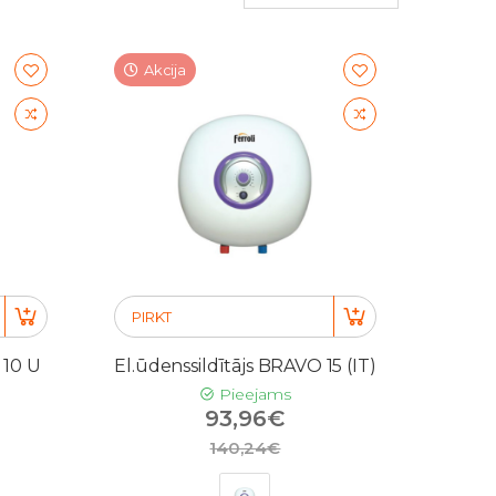
Akcija
PIRKT
 10 U
El.ūdenssildītājs BRAVO 15 (IT)
Pieejams
93,96€
140,24€