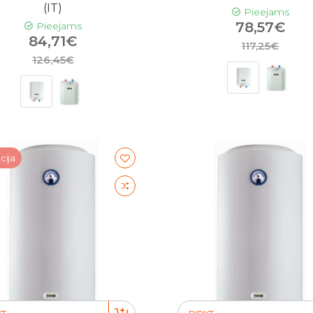
(IT)
Pieejams
78,57€
Pieejams
84,71€
117,25€
126,45€
cija