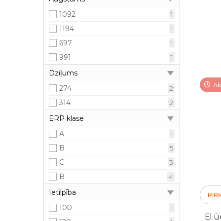
1092
1
1194
1
697
1
991
1
Dziļums
Ak
274
2
314
2
ERP klase
A
1
B
5
C
3
В
4
Ietilpība
PIR
100
1
El.ū