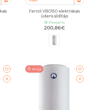
PIRKT
kais
Ferroli VBO150 elektriskais
ūdens sildītājs
Pieejams
200,86€
Akcija