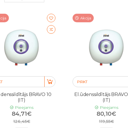
cija
Akcija
KT
PIRKT
ūdenssildītājs BRAVO 10
El.ūdenssildītājs BRAVO
(IT)
(IT)
Pieejams
Pieejams
84,71€
80,10€
126,45€
119,55€