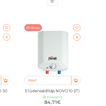
Akcija
PIRKT
O 30
El.ūdenssildītājs NOVO 10 (IT)
Pieejams
84,71€