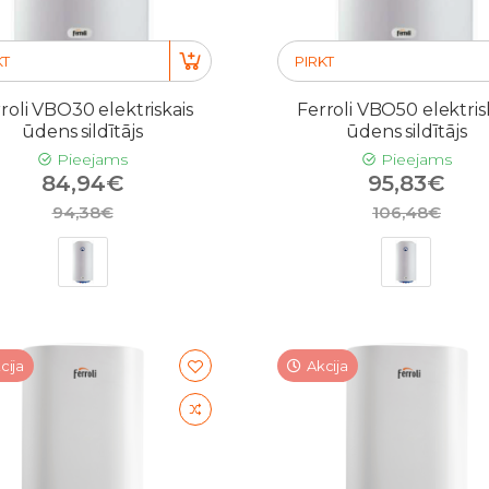
KT
PIRKT
roli VBO30 elektriskais
Ferroli VBO50 elektris
ūdens sildītājs
ūdens sildītājs
Pieejams
Pieejams
84,94€
95,83€
94,38€
106,48€
cija
Akcija