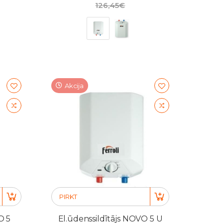
126,45€
Akcija
PIRKT
O 5
El.ūdenssildītājs NOVO 5 U