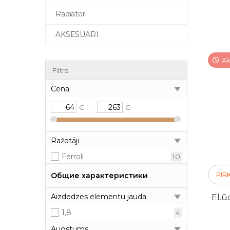
Radiatori
AKSESUĀRI
Ak
Filtrs
Cena
€
–
€
Ražotāji
Ferroli
10
PIR
Общие характеристики
Aizdedzes elementu jauda
El.ū
1,8
4
Augstums