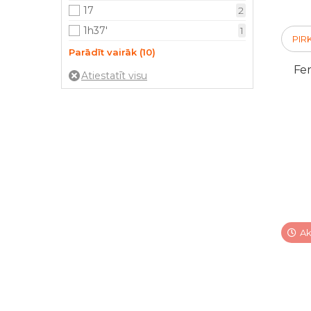
17
2
1h37'
1
PIR
2,18'
1
Parādīt vairāk (10)
Fer
2,53'
1
26
2
3,28'
1
35'
1
3h01'
1
4,19'
1
52
1
59'
1
6'
2
Ak