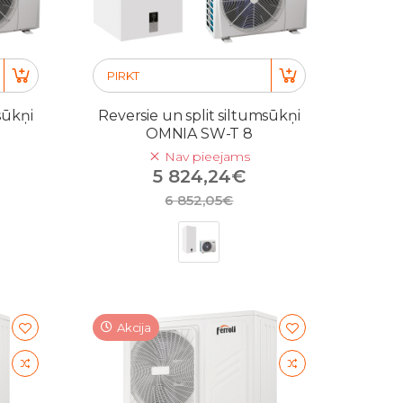
PIRKT
sūkņi
Reversie un split siltumsūkņi
OMNIA SW-T 8
Nav pieejams
5 824,24€
6 852,05€
Akcija