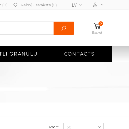
 (0)
Vēlmju saraksts (0)
LV
0
Basket
TLI GRANULU
CONTACTS
Rādīt: