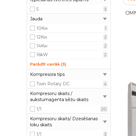
5
3
OMNI
Jauda
10Kw
1
12Kw
2
14Kw
2
16kW
2
4Kw
1
Parādīt vairāk (3)
6Kw
1
Kompresora tips
8Kw
1
Twin Rotary DC
4
Kompresoru skaits /
aukstumaģenta ķēžu skaits
1/1
20
Kompresoru skaits/ Dzesēšanas
loku skaits
1/1
3