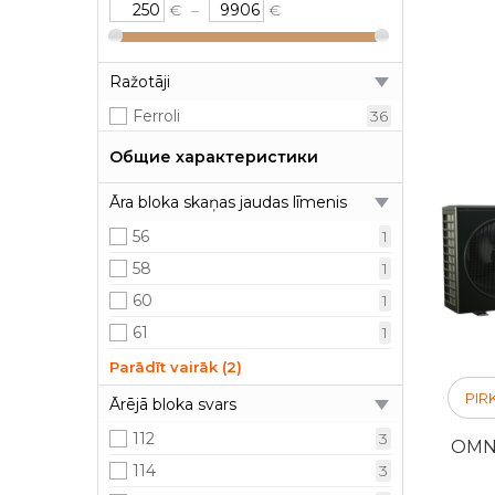
€
–
€
Ražotāji
Ferroli
36
Общие характеристики
Āra bloka skaņas jaudas līmenis
56
1
58
1
60
1
61
1
65
4
Parādīt vairāk (2)
69
2
PIR
Ārējā bloka svars
112
3
OMNI
114
3