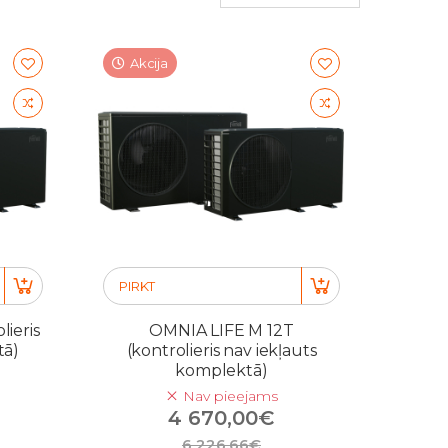
Akcija
PIRKT
ieris
OMNIA LIFE M 12T
tā)
(kontrolieris nav iekļauts
komplektā)
Nav pieejams
4 670,00€
6 226,66€