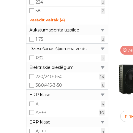
224
3
58
2
65
2
Parādīt vairāk (4)
77
2
Aukstumaģenta uzpilde
94
2
1,75
3
96
3
Dzesēšanas šķidruma veids
Ak
R32
3
Elektriskie pieslēgumi
220/240-1-50
14
380/415-3-50
6
ERP klase
A
4
A+++
10
PIR
ERP klase
A+++
4