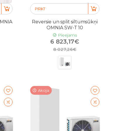
PIRKT
 OMNIA
Reversie un split siltumsūkņi
OMNIA SW-T 10
Pieejams
6 823,17€
8 027,26€
Akcija