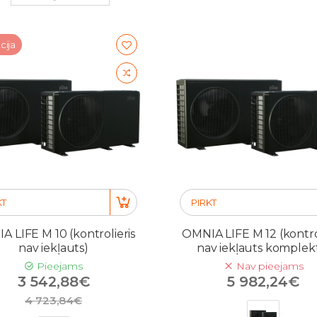
cija
KT
PIRKT
 LIFE M 10 (kontrolieris
OMNIA LIFE M 12 (kontrol
nav iekļauts)
nav iekļauts komplek
Pieejams
Nav pieejams
3 542,88€
5 982,24€
4 723,84€