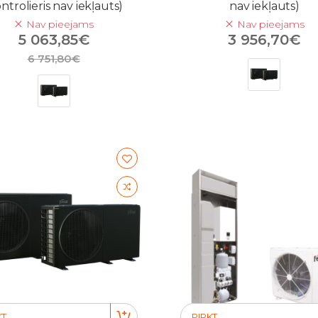
ntrolieris nav iekļauts)
nav iekļauts)
Nav pieejams
Nav pieejams
5 063,85€
3 956,70€
6 751,80€
KT
PIRKT