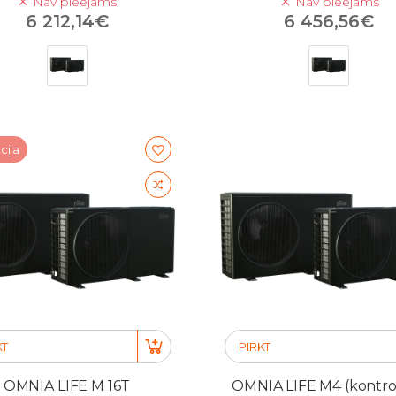
Nav pieejams
Nav pieejams
6 212,14€
6 456,56€
cija
KT
PIRKT
OMNIA LIFE M 16T
OMNIA LIFE M4 (kontrol