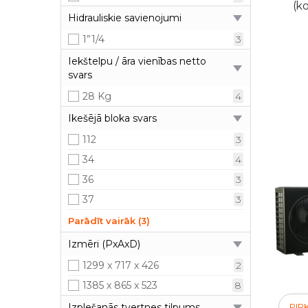
(ko
Hidrauliskie savienojumi
1”1/4
3
Iekštelpu / āra vienības netto
svars
28 Kg
4
Ikešējā bloka svars
112
3
34
4
36
3
37
3
58
2
Parādīt vairāk (3)
77
2
Izmēri (PxAxD)
96
3
1299 x 717 x 426
2
1385 x 865 x 523
8
Izplešanās tvertnes tilpums
PIR