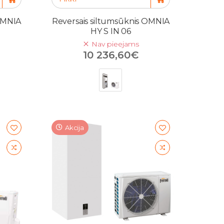
 OMNIA
Reversais siltumsūknis OMNIA
HY S IN 06
Nav pieejams
10 236,60€
Akcija