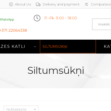
About Us
Delivery and payment
Comparison
P.-Pk. 9.00 - 18.00
WhatsApp
Search
+371 22064338
ZES KATLI
KA
SILTUMSŪKŅI
Siltumsūkņi