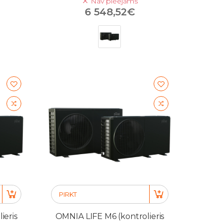
Nav pieejams
6 548,52€
PIRKT
ieris
OMNIA LIFE M6 (kontrolieris