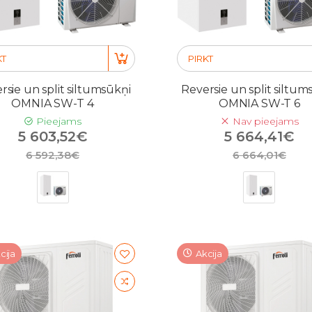
KT
PIRKT
rsie un split siltumsūkņi
Reversie un split siltum
OMNIA SW-T 4
OMNIA SW-T 6
Pieejams
Nav pieejams
5 603,52€
5 664,41€
6 592,38€
6 664,01€
cija
Akcija