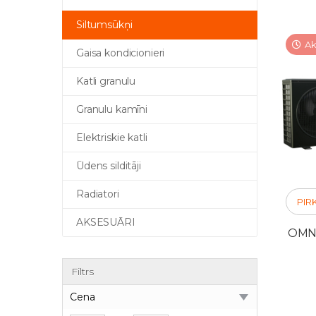
Siltumsūkņi
Ak
Gaisa kondicionieri
Katli granulu
Granulu kamīni
Elektriskie katli
Ūdens silditāji
Radiatori
PIR
AKSESUĀRI
OMNIA
Filtrs
Cena