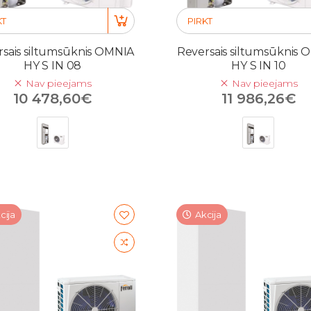
KT
PIRKT
sais siltumsūknis OMNIA
Reversais siltumsūknis
HY S IN 08
HY S IN 10
Nav pieejams
Nav pieejams
10 478,60€
11 986,26€
cija
Akcija