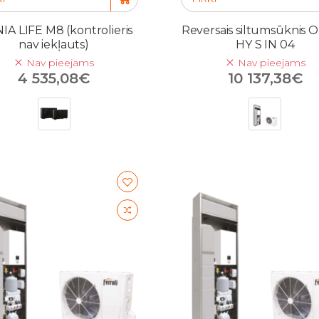
A LIFE M8 (kontrolieris
Reversais siltumsūknis
nav iekļauts)
HY S IN 04
Nav pieejams
Nav pieejams
4 535,08€
10 137,38€