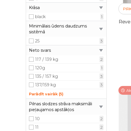
Krāsa
PIR
black
1
Rever
Minimālais ūdens daudzums
sistēmā
25
3
Neto svars
117 / 139 kg
2
120g
1
135 / 157 kg
3
137/159 kg
3
Ak
177 Kg
2
Parādīt vairāk (5)
177Kg
1
Pilnas slodzes strāva maksimāli
pieļaujamos apstākļos
58 kg
2
77 kg
10
2
2
90 / 110 kg
11
2
2