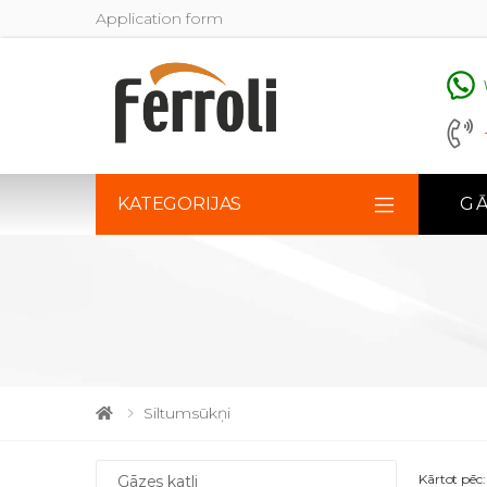
Application form
KATEGORIJAS
GĀ
Siltumsūkņi
Kārtot pēc:
Gāzes katli