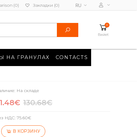
rison (0)
Закладки (0)
RU
0
Basket
Ы НА ГРАНУЛАХ
CONTACTS
личие: На складе
1.48€
130.68€
ез НДС:
75.60€
В КОРЗИНУ