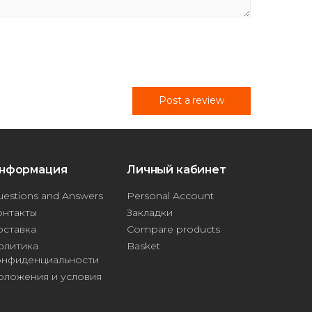
Post a review
нформация
Личный кабинет
estions and Answers
Personal Account
онтакты
Закладки
оставка
Compare products
олитика
Basket
онфиденциальности
оложения и условия