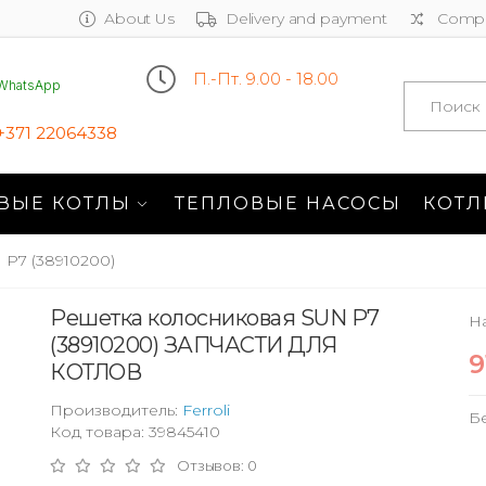
About Us
Delivery and payment
Compa
П.-Пт. 9.00 - 18.00
WhatsApp
Search
+371 22064338
ВЫЕ КОТЛЫ
ТЕПЛОВЫЕ НАСОСЫ
КОТЛ
P7 (38910200)
Решетка колосниковая SUN P7
На
(38910200) ЗАПЧАСТИ ДЛЯ
9
КОТЛОВ
Производитель:
Ferroli
Б
Код товара: 39845410
Отзывов: 0