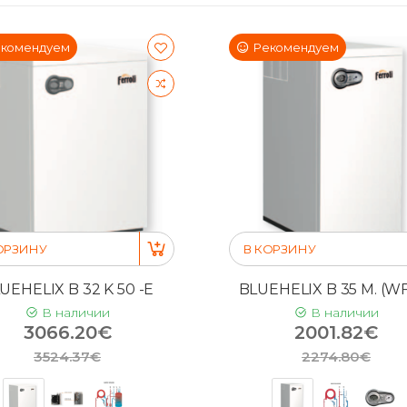
комендуем
Рекомендуем
ОРЗИНУ
В КОРЗИНУ
UEHELIX B 32 K 50 -E
BLUEHELIX B 35 M. (WF
В наличии
В наличии
3066.20€
2001.82€
3524.37€
2274.80€