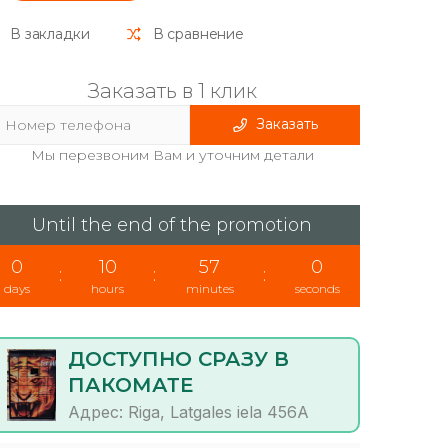
В закладки
В сравнение
Заказать в 1 клик
Заказать
Мы перезвоним Вам и уточним детали
Until the end of the promotion
0
10
57
0
:
:
:
days
hours
minutes
seconds
ДОСТУПНО СРАЗУ В
ПАКОМАТЕ
Адрес: Riga, Latgales iela 456A