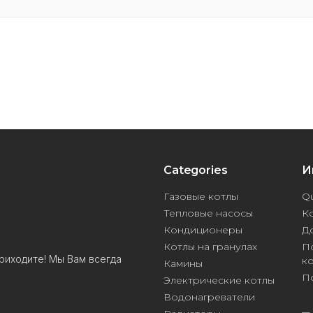
Categories
И
Газовые котлы
Qu
Тепловые насосы
К
Кондиционеры
Д
Котлы на гранулах
П
риходите! Мы Вам всегда
к
Камины
П
Электрические котлы
Водонагреватели