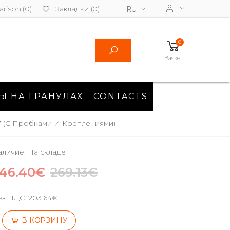
rison (0)
Закладки (0)
RU
0
Basket
Ы НА ГРАНУЛАХ
CONTACTS
17 (с Пробками И Креплениями)
личие: На складе
46.40€
269.13€
ез НДС:
203.64€
В КОРЗИНУ