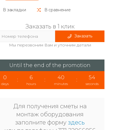
В закладки
В сравнение
Заказать в 1 клик
Заказать
Мы перезвоним Вам и уточним детали
Until the end of the promotion
0
6
40
54
:
:
:
days
hours
minutes
seconds
Для получения сметы на
монтаж оборудования
заполните форму
здесь