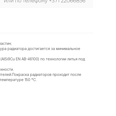
или по телефону +371 22066856
астин;
ура радиатора достигается за минимальное
AlSi9Cu EN AB-46100) по технологии литья под
хности.
ителей.Покраска радиаторов проходит после
температуре 150 °С.