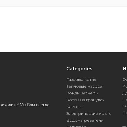
Categories
И
Газовые котлы
Qu
Тепловые насосы
К
Кондиционеры
Д
Котлы на гранулах
П
риходите! Мы Вам всегда
к
Камины
П
Электрические котлы
Водонагреватели