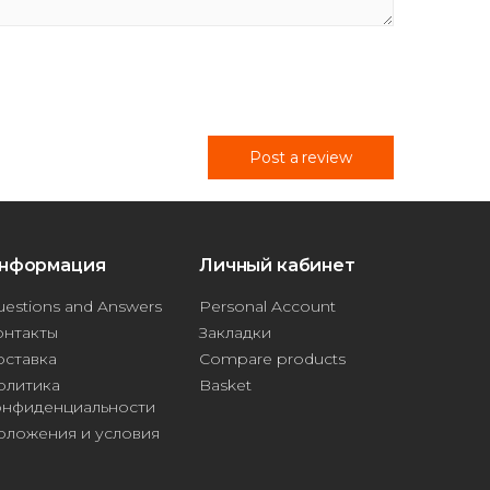
Post a review
нформация
Личный кабинет
estions and Answers
Personal Account
онтакты
Закладки
оставка
Compare products
олитика
Basket
онфиденциальности
оложения и условия