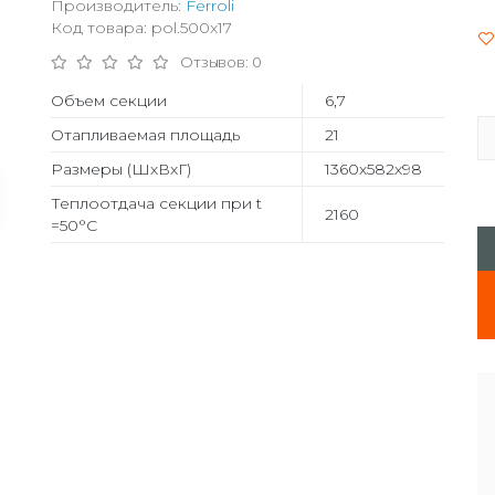
Производитель:
Ferroli
Код товара: pol.500x17
Отзывов: 0
Объем секции
6,7
Отапливаемая площадь
21
Размеры (ШхВхГ)
1360х582х98
Теплоотдача секции при t
2160
=50°С