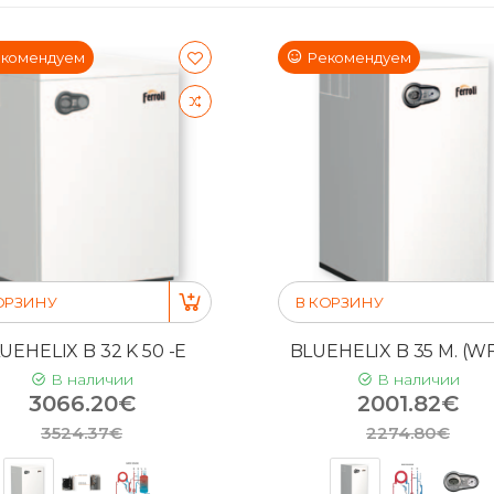
комендуем
Рекомендуем
ОРЗИНУ
В КОРЗИНУ
UEHELIX B 32 K 50 -E
BLUEHELIX B 35 M. (WF
В наличии
В наличии
3066.20€
2001.82€
3524.37€
2274.80€