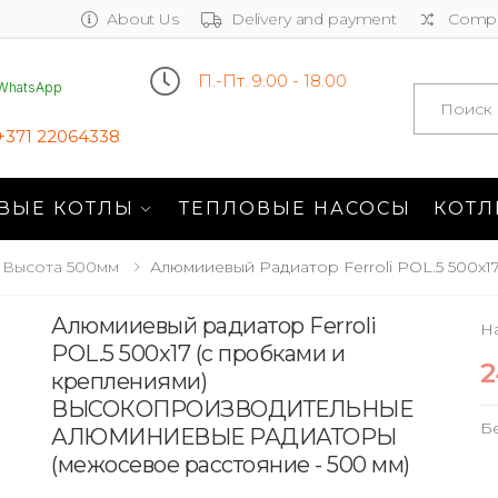
About Us
Delivery and payment
Compa
П.-Пт. 9.00 - 18.00
WhatsApp
Search
+371 22064338
ВЫЕ КОТЛЫ
ТЕПЛОВЫЕ НАСОСЫ
КОТЛ
Высота 500мм
Алюмииевый Радиатор Ferroli POL.5 500x
Алюмииевый радиатор Ferroli
На
POL.5 500x17 (с пробками и
2
креплениями)
ВЫСОКОПРОИЗВОДИТЕЛЬНЫЕ
Б
АЛЮМИНИЕВЫЕ РАДИАТОРЫ
(межосевое расстояние - 500 мм)