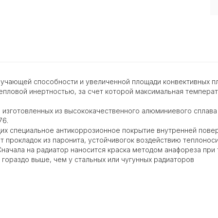
лучающей способности и увеличенной площади конвективных пл
пловой инертностью, за счет которой максимальная температ
 изготовленных из высококачественного алюминиевого сплава (
76.
щих специальное антикоррозионное покрытие внутренней повер
т прокладок из паронита, устойчивогок воздействию теплонос
Сначала на радиатор наносится краска методом анафореза при 
 гораздо выше, чем у стальных или чугунных радиаторов