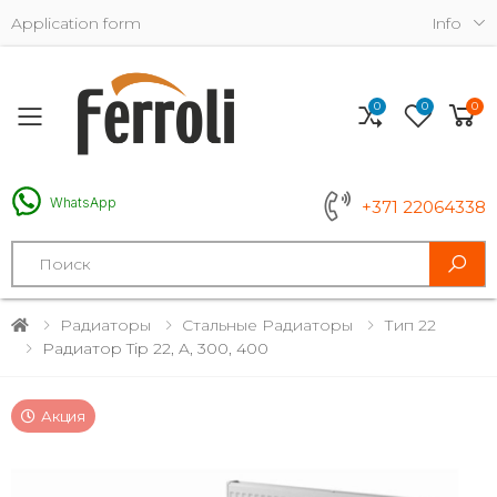
Application form
Info
0
0
0
Toggle mobile menu
WhatsApp
+371 22064338
Search
Радиаторы
Стальные Радиаторы
Тип 22
Радиатор Tip 22, A, 300, 400
Акция