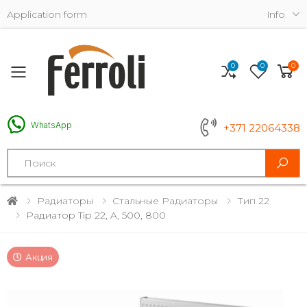
Application form
Info
0
0
0
Toggle mobile menu
WhatsApp
+371 22064338
Search
Радиаторы
Стальные Радиаторы
Тип 22
Радиатор Tip 22, A, 500, 800
Акция