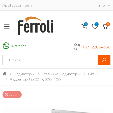
Application form
Info
0
0
0
Toggle mobile menu
WhatsApp
+371 22064338
Search
Радиаторы
Стальные Радиаторы
Тип 22
Радиатор Tip 22, A, 500, 400
Акция