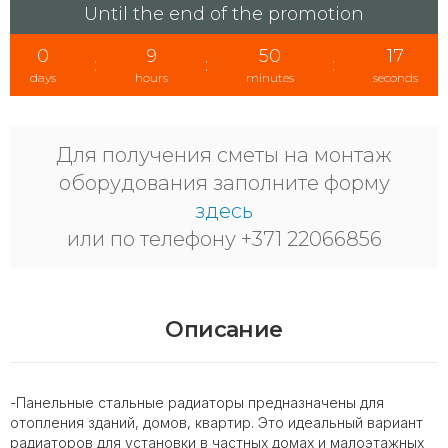
Until the end of the promotion
0
9
50
17
:
:
:
days
hours
minutes
seconds
Для получения сметы на монтаж
оборудования заполните форму
здесь
или по телефону +371 22066856
Описание
-Панельные стальные радиаторы предназначены для
отопления зданий, домов, квартир. Это идеальный вариант
радиаторов для установки в частных домах и малоэтажных