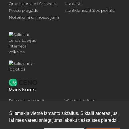
Questions and Answers
Kontakti
Preču piegāde
Konfidencialitātes politika
Noteikumi un nosacījumi
Mans konts
Personal Account
Vēlmju saraksts
Compare products
Basket
Šī tīmekļa vietne izmanto sīkfailus. Sīkfaili atceras jūs,
lai mēs varētu sniegt jums labāku tiešsaistes pieredzi.