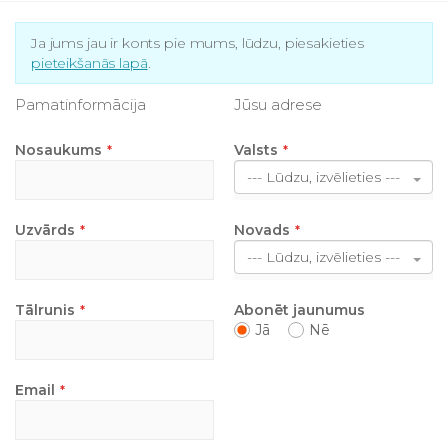
Ja jums jau ir konts pie mums, lūdzu, piesakieties
pieteikšanās lapā
.
Pamatinformācija
Jūsu adrese
Nosaukums
Valsts
--- Lūdzu, izvēlieties ---
Uzvārds
Novads
--- Lūdzu, izvēlieties ---
Tālrunis
Abonēt jaunumus
Jā
Nē
Email