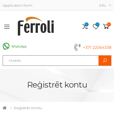
Application form
Info
0
0
0
Toggle mobile menu
WhatsApp
+371 22064338
Search
Reģistrēt kontu
Reģistrēt Kontu