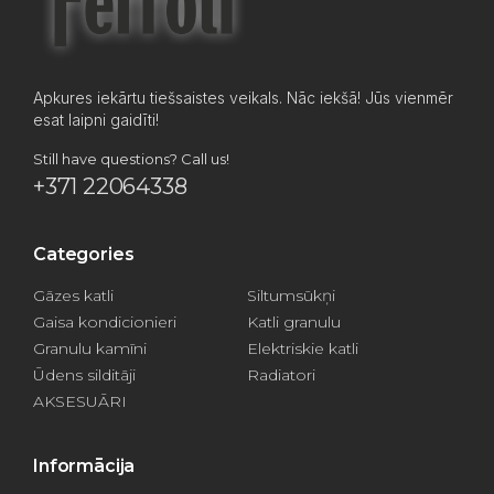
Apkures iekārtu tiešsaistes veikals. Nāc iekšā! Jūs vienmēr
esat laipni gaidīti!
Still have questions? Call us!
+371 22064338
Categories
Gāzes katli
Siltumsūkņi
Gaisa kondicionieri
Katli granulu
Granulu kamīni
Elektriskie katli
Ūdens silditāji
Radiatori
AKSESUĀRI
Informācija