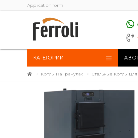
Application form
КАТЕГОРИИ
ГАЗО
Котлы На Гранулах
Стальные Котлы Для