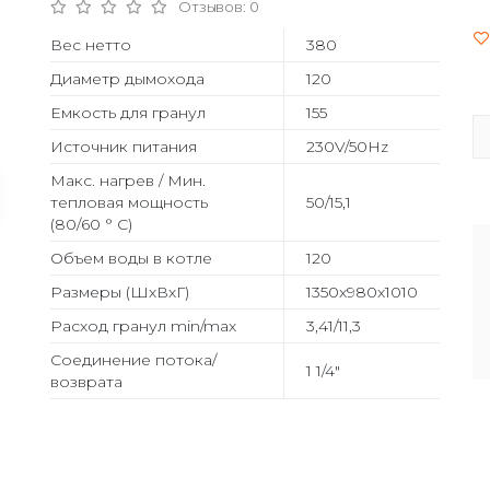
Отзывов: 0
Вес нетто
380
Диаметр дымохода
120
Емкость для гранул
155
Источник питания
230V/50Hz
Макс. нагрев / Мин.
тепловая мощность
50/15,1
(80/60 ° C)
Объем воды в котле
120
Размеры (ШхВхГ)
1350x980x1010
Расход гранул min/max
3,41/11,3
Соединение потока/
1 1/4"
возврата