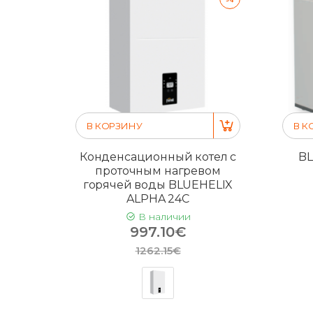
В КОРЗИНУ
В К
Конденсационный котел с
BL
проточным нагревом
горячей воды BLUEHELIX
ALPHA 24C
В наличии
997.10€
1262.15€