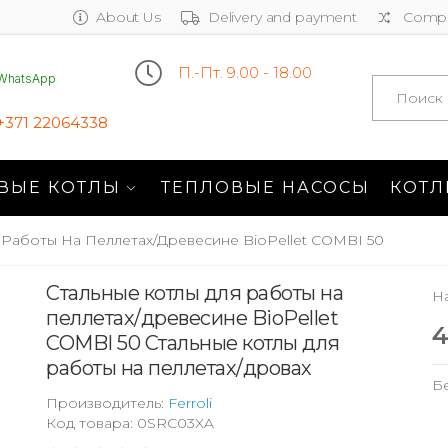
About Us
Delivery and payment
Compa
П.-Пт. 9.00 - 18.00
WhatsApp
Search
+371 22064338
ВЫЕ КОТЛЫ
ТЕПЛОВЫЕ НАСОСЫ
КОТЛ
 Работы На Пеллетах/древесине BioPellet COMBI 50
Стальные котлы для работы на
Н
пеллетах/древесине BioPellet
4
COMBI 50 Стальные котлы для
работы на пеллетах/дровах
Б
Производитель:
Ferroli
Код товара: 0SRC03XA