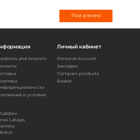
Post a review
нформация
Личный кабинет
estions and Answers
Personal Account
онтакты
Закладки
оставка
Compare products
олитика
Basket
онфиденциальности
оложения и условия