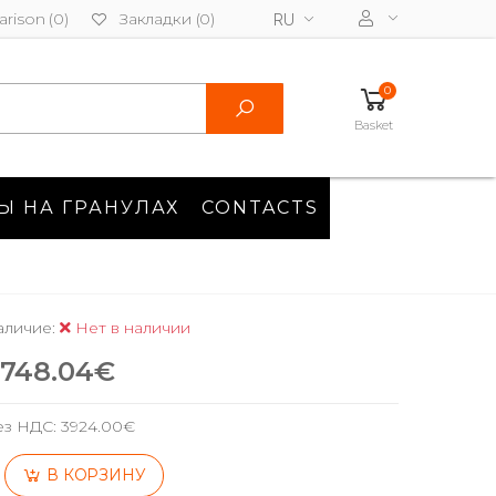
rison (0)
Закладки (0)
RU
0
Basket
Ы НА ГРАНУЛАХ
CONTACTS
аличие:
Нет в наличии
748.04€
ез НДС:
3924.00€
В КОРЗИНУ