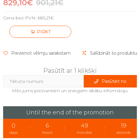
829,10€
901,21€
Cena bez PVN:
685,21€
PIRKT
Pievienot vēlmju sarakstam
Salīdzināt šo produktu
Pasūtīt ar 1 klikšķi
Pasūtiet no
Mēs jums piezvanīsim un sniegsim sīkāku informāciju.
Until the end of the promotion
0
6
49
19
:
:
:
days
hours
minutes
seconds