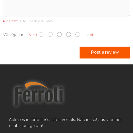
Piezīme:
HTML netiek tulkots!
Vērtējums
Slikti
Labi
Post a review
Apkures iekārtu tiešsaistes veikals. Nāc iekšā! Jūs vienmēr
esat laipni gaidīti!