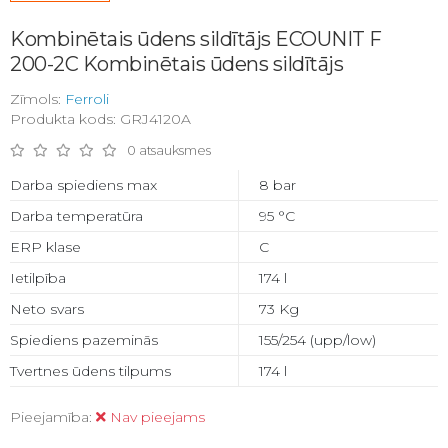
Kombinētais ūdens sildītājs ECOUNIT F
200-2C Kombinētais ūdens sildītājs
Zīmols:
Ferroli
Produkta kods: GRJ4120A
0 atsauksmes
Darba spiediens max
8 bar
Darba temperatūra
95 °C
ERP klase
C
Ietilpība
174 l
Neto svars
73 Kg
Spiediens pazeminās
155/254 (upp/low)
Tvertnes ūdens tilpums
174 l
Pieejamība:
Nav pieejams