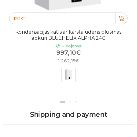
PIRKT
Kondensācijas katls ar karstā ūdens plūsmas
apkuri BLUEHELIX ALPHA 24C
Pieejams
997,10€
1 262,15€
Shipping and payment