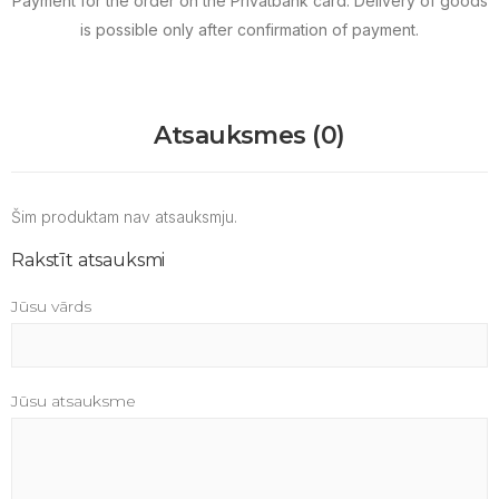
Payment for the order on the Privatbank card.
Delivery of goods
is possible only after confirmation of payment.
Atsauksmes (0)
Šim produktam nav atsauksmju.
Rakstīt atsauksmi
Jūsu vārds
Jūsu atsauksme