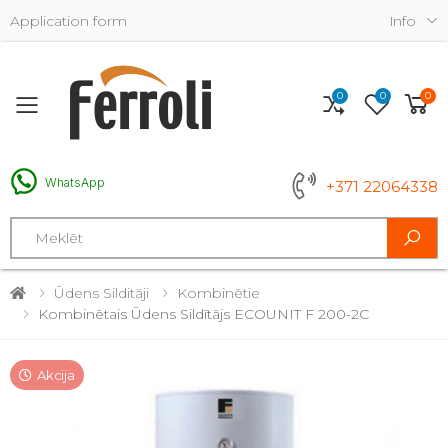
Application form
Info
0
0
0
Toggle mobile menu
WhatsApp
+371 22064338
Search
Ūdens Silditāji
Kombinētie
Kombinētais Ūdens Sildītājs ECOUNIT F 200-2C
Akcija