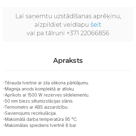
Lai saņemtu uzstādīšanas aprēķinu,
aizpildiet veidlapu
šeit
vai pa tālruni +371 22066856
Apraksts
-Tērauda tvertne ar zila silikona pārklājumu.
-Magnija anods komplektā ar atloku.
-Aprīkots ar 1500 W rezerves sildelementu.
-50 mm biezs siltumizolācijas slānis.
-Termometrs ar ABS aizsardzību.
-Savienojums recirkulācijai.
-Maksimālā darba temperatūra 95 °С.
-Maksimālais spiediens tvertnē 8 bar.